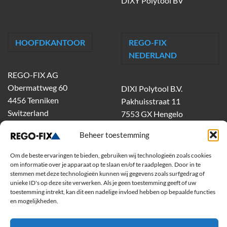
DIXY Polytool BV
HOOFDKANTOOR
REGO-FIX
NEDERLAND
REGO-FIX AG
Obermattweg 60
DIXI Polytool B.V.
4456 Tenniken
Pakhuisstraat 11
Switzerland
7553 GX Hengelo
tel.
074-303 55 00
Beheer toestemming
dixiholland@dixi.com
www.dixipolytool.com
Om de beste ervaringen te bieden, gebruiken wij technologieën zoals cookies
om informatie over je apparaat op te slaan en/of te raadplegen. Door in te
stemmen met deze technologieën kunnen wij gegevens zoals surfgedrag of
Volg ons op Youtube
unieke ID's op deze site verwerken. Als je geen toestemming geeft of uw
toestemming intrekt, kan dit een nadelige invloed hebben op bepaalde functies
Volg ons op Linkedin
en mogelijkheden.