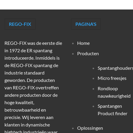
REGO-FIX
PAGINA'S
REGO-FIX was de eerste die
Home
in 1972 de ER spantang
Producten
introduceerde. Inmiddels is
de REGO-FIX spantang de
Spantanghouder
industrie standaard
Micro freesjes
geworden. De producten
van REGO-FIX overtreffen
Rondloop
andere producten door de
nauwkeurigheid
hoge kwaliteit,
Spantangen
betrouwbaarheid en
Product finder
precisie. Wij leveren aan
klanten in dynamische
Oplossingen
hightech industrieën waar