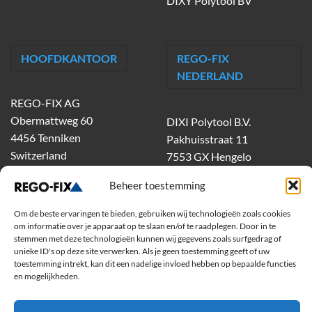
DIXY Polytool BV
HOOFDKANTOOR
REGO-FIX
NEDERLAND
REGO-FIX AG
Obermattweg 60
DIXI Polytool B.V.
4456 Tenniken
Pakhuisstraat 11
Switzerland
7553 GX Hengelo
tel.
074-303 55 00
Beheer toestemming
dixiholland@dixi.com
www.dixipolytool.com
Om de beste ervaringen te bieden, gebruiken wij technologieën zoals cookies
om informatie over je apparaat op te slaan en/of te raadplegen. Door in te
stemmen met deze technologieën kunnen wij gegevens zoals surfgedrag of
Volg ons op Youtube
unieke ID's op deze site verwerken. Als je geen toestemming geeft of uw
toestemming intrekt, kan dit een nadelige invloed hebben op bepaalde functies
Volg ons op Linkedin
en mogelijkheden.