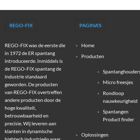
REGO-FIX
PAGINA'S
REGO-FIX was de eerste die
Home
in 1972 de ER spantang
Producten
introduceerde. Inmiddels is
de REGO-FIX spantang de
Spantanghouder
industrie standaard
Micro freesjes
geworden. De producten
van REGO-FIX overtreffen
Rondloop
andere producten door de
nauwkeurigheid
hoge kwaliteit,
Spantangen
betrouwbaarheid en
Product finder
precisie. Wij leveren aan
klanten in dynamische
Oplossingen
hightech industrieën waar