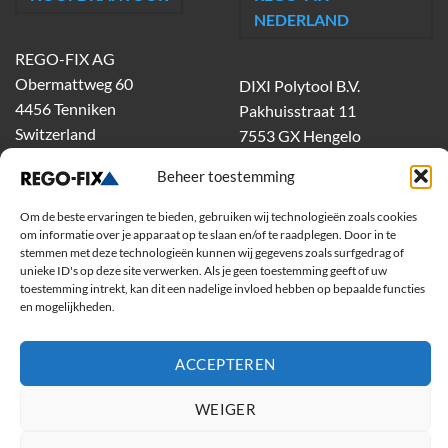
NEDERLAND
REGO-FIX AG
Obermattweg 60
DIXI Polytool B.V.
4456 Tenniken
Pakhuisstraat 11
Switzerland
7553 GX Hengelo
tel.
074-303 55 00
Beheer toestemming
dixiholland@dixi.com
www.dixipolytool.com
Om de beste ervaringen te bieden, gebruiken wij technologieën zoals cookies
om informatie over je apparaat op te slaan en/of te raadplegen. Door in te
stemmen met deze technologieën kunnen wij gegevens zoals surfgedrag of
Volg ons op Youtube
unieke ID's op deze site verwerken. Als je geen toestemming geeft of uw
toestemming intrekt, kan dit een nadelige invloed hebben op bepaalde functies
Volg ons op Linkedin
en mogelijkheden.
ACCEPTEREN
WEIGER