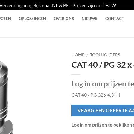
Verzending mogelijk naar NL & BE - Prijzen zijn excl. BTW
Negere
UCTEN
OPLOSSINGEN
OVER ONS
NIEUWS
CONTACT
HOME
/
TOOLHOLDERS
CAT 40 / PG 32 x
Log in om prijzen t
CAT 40 / PG 32 x 4.3″ H
VRAAG EEN OFFERTE A
Log in om prijzen te bekijken 