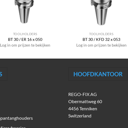
TOOLHOLDERS
TOOLHOLDERS
BT 30 / ER 16 x 050
BT 30 / KFD 32 x 053
Log in om prijzen te bekijken
Log in om prijzen te bekijken
S
HOOFDKANTOOR
REGO-FIX AG
Obermattweg 60
4456 Tenniken
Switzerland
Spantanghouders
icro freesjes