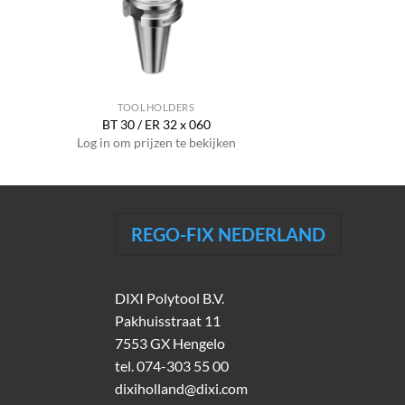
TOOLHOLDERS
BT 30 / ER 32 x 060
Log in om prijzen te bekijken
REGO-FIX NEDERLAND
DIXI Polytool B.V.
Pakhuisstraat 11
7553 GX Hengelo
tel.
074-303 55 00
dixiholland@dixi.com