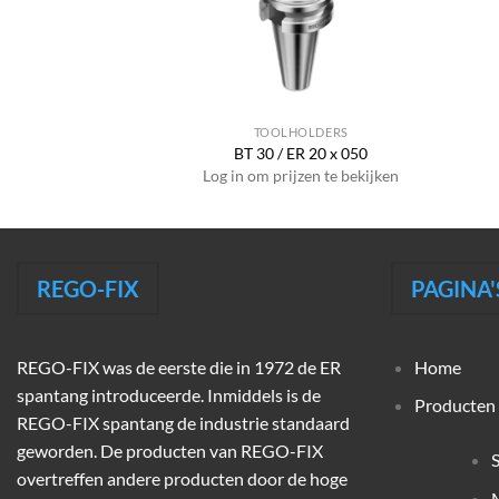
HOLDERS
TOOLHOLDERS
WD 8 x 050
BT 30 / ER 20 x 050
jzen te bekijken
Log in om prijzen te bekijken
REGO-FIX
PAGINA'
REGO-FIX was de eerste die in 1972 de ER
Home
spantang introduceerde. Inmiddels is de
Producten
REGO-FIX spantang de industrie standaard
geworden. De producten van REGO-FIX
overtreffen andere producten door de hoge
M