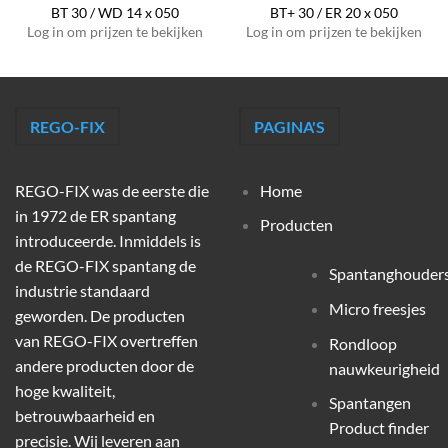
BT 30 / WD 14 x 050
BT+ 30 / ER 20 x 050
Log in om prijzen te bekijken
Log in om prijzen te bekijken
REGO-FIX
PAGINA'S
REGO-FIX was de eerste die
Home
in 1972 de ER spantang
Producten
introduceerde. Inmiddels is
de REGO-FIX spantang de
Spantanghouder
industrie standaard
Micro freesjes
geworden. De producten
van REGO-FIX overtreffen
Rondloop
andere producten door de
nauwkeurigheid
hoge kwaliteit,
Spantangen
betrouwbaarheid en
Product finder
precisie. Wij leveren aan