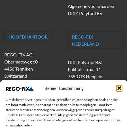
Algemene voorwaarden
DIXY Polytool BV
HOOFDKANTOOR
REGO-FIX
NEDERLAND
REGO-FIX AG
Obermattweg 60
DIXI Polytool B.V.
4456 Tenniken
Pakhuisstraat 11
Switzerland
7553 GX Hengelo
tel.
074-303 55 00
Beheer toestemming
dixiholland@dixi.com
www.dixipolytool.com
Om de beste ervaringen te bieden, gebruiken wij technologieën zoals cookies
om informatie over je apparaat op te slaan en/of te raadplegen. Door in te
stemmen met deze technologieën kunnen wij gegevens zoals surfgedrag of
Volg ons op Youtube
unieke ID's op deze site verwerken. Als je geen toestemming geeft of uw
toestemming intrekt, kan dit een nadelige invloed hebben op bepaalde functies
Volg ons op Linkedin
en mogelijkheden.