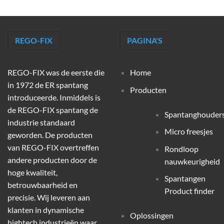
REGO-FIX
PAGINA'S
REGO-FIX was de eerste die
Home
in 1972 de ER spantang
Producten
introduceerde. Inmiddels is
de REGO-FIX spantang de
Spantanghouder
industrie standaard
Micro freesjes
geworden. De producten
van REGO-FIX overtreffen
Rondloop
andere producten door de
nauwkeurigheid
hoge kwaliteit,
Spantangen
betrouwbaarheid en
Product finder
precisie. Wij leveren aan
klanten in dynamische
Oplossingen
hightech industrieën waar