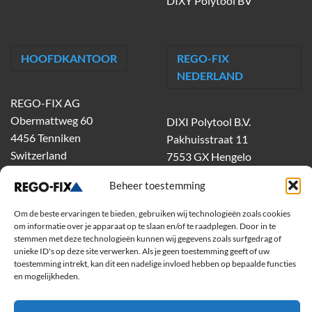
DIXY Polytool BV
HOOFDKANTOOR
REGO-FIX
NEDERLAND
REGO-FIX AG
Obermattweg 60
DIXI Polytool B.V.
4456 Tenniken
Pakhuisstraat 11
Switzerland
7553 GX Hengelo
tel.
074-303 55 00
Beheer toestemming
dixiholland@dixi.com
www.dixipolytool.com
Om de beste ervaringen te bieden, gebruiken wij technologieën zoals cookies
om informatie over je apparaat op te slaan en/of te raadplegen. Door in te
stemmen met deze technologieën kunnen wij gegevens zoals surfgedrag of
Volg ons op Youtube
unieke ID's op deze site verwerken. Als je geen toestemming geeft of uw
toestemming intrekt, kan dit een nadelige invloed hebben op bepaalde functies
Volg ons op Linkedin
en mogelijkheden.