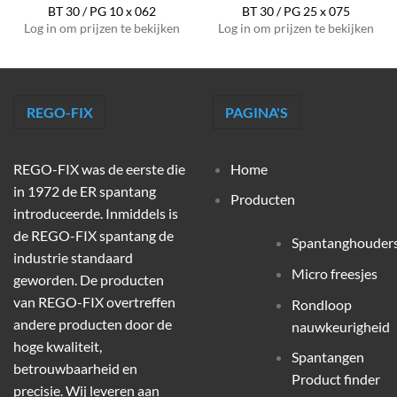
BT 30 / PG 10 x 062
BT 30 / PG 25 x 075
Log in om prijzen te bekijken
Log in om prijzen te bekijken
REGO-FIX
PAGINA'S
REGO-FIX was de eerste die
Home
in 1972 de ER spantang
Producten
introduceerde. Inmiddels is
de REGO-FIX spantang de
Spantanghouder
industrie standaard
Micro freesjes
geworden. De producten
van REGO-FIX overtreffen
Rondloop
andere producten door de
nauwkeurigheid
hoge kwaliteit,
Spantangen
betrouwbaarheid en
Product finder
precisie. Wij leveren aan