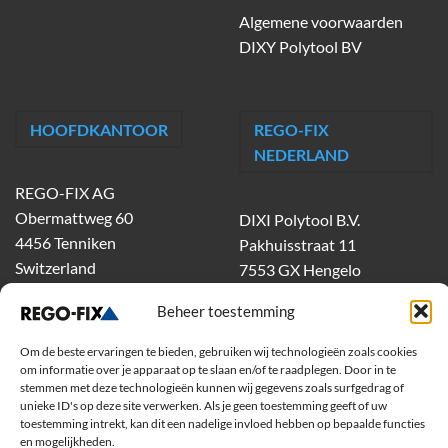
Algemene voorwaarden
DIXY Polytool BV
HOOFDKANTOOR
REGO-FIX
NEDERLAND
REGO-FIX AG
Obermattweg 60
DIXI Polytool B.V.
4456 Tenniken
Pakhuisstraat 11
Switzerland
7553 GX Hengelo
tel.
074-303 55 00
Beheer toestemming
dixiholland@dixi.com
www.dixipolytool.com
Om de beste ervaringen te bieden, gebruiken wij technologieën zoals cookies
om informatie over je apparaat op te slaan en/of te raadplegen. Door in te
stemmen met deze technologieën kunnen wij gegevens zoals surfgedrag of
Volg ons op Youtube
unieke ID's op deze site verwerken. Als je geen toestemming geeft of uw
toestemming intrekt, kan dit een nadelige invloed hebben op bepaalde functies
Volg ons op Linkedin
en mogelijkheden.