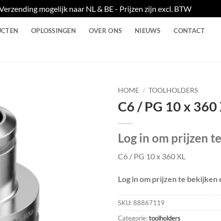
Verzending mogelijk naar NL & BE - Prijzen zijn excl. BTW
Negere
UCTEN
OPLOSSINGEN
OVER ONS
NIEUWS
CONTACT
HOME
/
TOOLHOLDERS
C6 / PG 10 x 360
Log in om prijzen t
C6 / PG 10 x 360 XL
Log in om prijzen te bekijken 
SKU:
88867119
Categorie:
toolholders