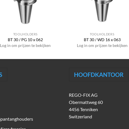
TOOLHOLDERS
TOOLHOLDERS
BT 30 / PG 10 x 062
BT 30 / WD 16 x 063
Log in om prijzen te bekijken
Log in om prijzen te bekijken
S
HOOFDKANTOOR
REGO-FIX AG
Obermattweg 60
4456 Tenniken
Switzerland
Spantanghouders
icro freesjes