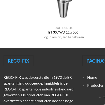
HOLDERS
TOOLHOLDERS
ERAX 20 x 022
BT 30 / WD 12 x 050
jzen te bekijken
Log in om prijzen te bekijken
REGO-FIX
PAGINA'
REGO-FIX was de eerste die in 1972 de ER
Home
spantang introduceerde. Inmiddels is de
Producten
REGO-FIX spantang de industrie standaard
geworden. De producten van REGO-FIX
overtreffen andere producten door de hoge
M