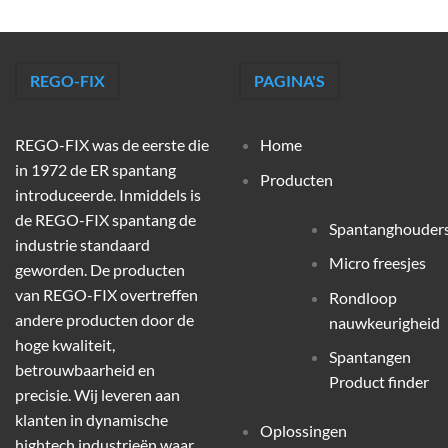
REGO-FIX
PAGINA'S
REGO-FIX was de eerste die
Home
in 1972 de ER spantang
Producten
introduceerde. Inmiddels is
de REGO-FIX spantang de
Spantanghouder
industrie standaard
Micro freesjes
geworden. De producten
van REGO-FIX overtreffen
Rondloop
andere producten door de
nauwkeurigheid
hoge kwaliteit,
Spantangen
betrouwbaarheid en
Product finder
precisie. Wij leveren aan
klanten in dynamische
Oplossingen
hightech industrieën waar