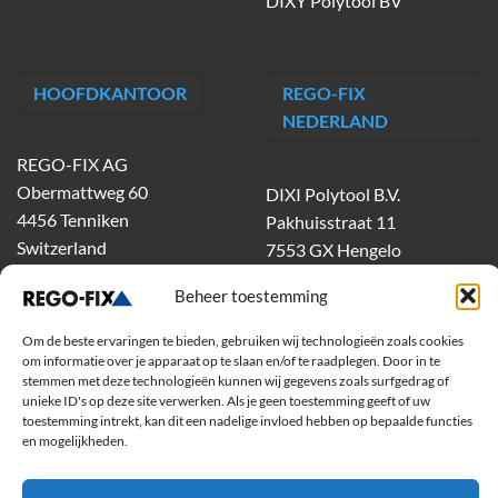
DIXY Polytool BV
HOOFDKANTOOR
REGO-FIX
NEDERLAND
REGO-FIX AG
Obermattweg 60
DIXI Polytool B.V.
4456 Tenniken
Pakhuisstraat 11
Switzerland
7553 GX Hengelo
tel.
074-303 55 00
Beheer toestemming
dixiholland@dixi.com
www.dixipolytool.com
Om de beste ervaringen te bieden, gebruiken wij technologieën zoals cookies
om informatie over je apparaat op te slaan en/of te raadplegen. Door in te
stemmen met deze technologieën kunnen wij gegevens zoals surfgedrag of
Volg ons op Youtube
unieke ID's op deze site verwerken. Als je geen toestemming geeft of uw
toestemming intrekt, kan dit een nadelige invloed hebben op bepaalde functies
Volg ons op Linkedin
en mogelijkheden.