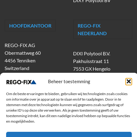
DIXY Polytool BV
HOOFDKANTOOR
REGO-FIX
NEDERLAND
REGO-FIX AG
Obermattweg 60
DIXI Polytool B.V.
4456 Tenniken
Pakhuisstraat 11
Switzerland
7553 GX Hengelo
tel.
074-303 55 00
Beheer toestemming
dixiholland@dixi.com
www.dixipolytool.com
Om de beste ervaringen te bieden, gebruiken wij technologieën zoals cookies
om informatie over je apparaat op te slaan en/of te raadplegen. Door in te
stemmen met deze technologieën kunnen wij gegevens zoals surfgedrag of
Volg ons op Youtube
unieke ID's op deze site verwerken. Als je geen toestemming geeft of uw
toestemming intrekt, kan dit een nadelige invloed hebben op bepaalde functies
Volg ons op Linkedin
en mogelijkheden.