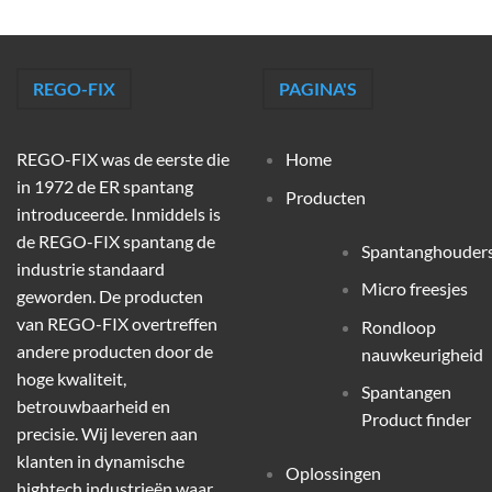
REGO-FIX
PAGINA'S
REGO-FIX was de eerste die
Home
in 1972 de ER spantang
Producten
introduceerde. Inmiddels is
de REGO-FIX spantang de
Spantanghouder
industrie standaard
Micro freesjes
geworden. De producten
van REGO-FIX overtreffen
Rondloop
andere producten door de
nauwkeurigheid
hoge kwaliteit,
Spantangen
betrouwbaarheid en
Product finder
precisie. Wij leveren aan
klanten in dynamische
Oplossingen
hightech industrieën waar