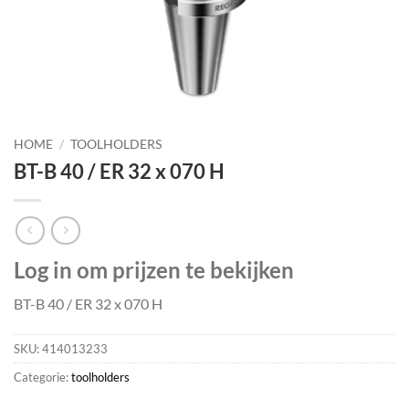
HOME
/
TOOLHOLDERS
BT-B 40 / ER 32 x 070 H
Log in om prijzen te bekijken
BT-B 40 / ER 32 x 070 H
SKU:
414013233
Categorie:
toolholders