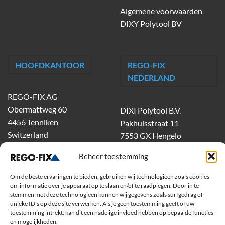
Algemene voorwaarden
DIXY Polytool BV
HOOFDKANTOOR
REGO-FIX
NEDERLAND
REGO-FIX AG
Obermattweg 60
DIXI Polytool B.V.
4456 Tenniken
Pakhuisstraat 11
Switzerland
7553 GX Hengelo
tel.
074-303 55 00
Beheer toestemming
dixiholland@dixi.com
www.dixipolytool.com
Om de beste ervaringen te bieden, gebruiken wij technologieën zoals cookies
om informatie over je apparaat op te slaan en/of te raadplegen. Door in te
stemmen met deze technologieën kunnen wij gegevens zoals surfgedrag of
Volg ons op Youtube
unieke ID's op deze site verwerken. Als je geen toestemming geeft of uw
toestemming intrekt, kan dit een nadelige invloed hebben op bepaalde functies
Volg ons op Linkedin
en mogelijkheden.