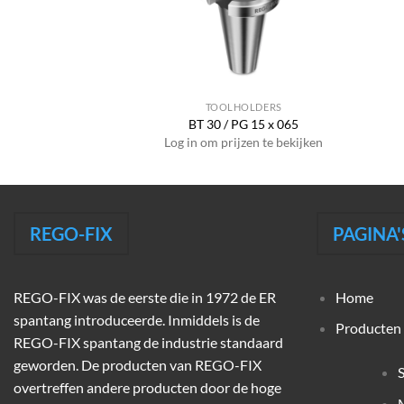
HOLDERS
TOOLHOLDERS
ER 32 x 060
BT 30 / PG 15 x 065
jzen te bekijken
Log in om prijzen te bekijken
REGO-FIX
PAGINA'
REGO-FIX was de eerste die in 1972 de ER
Home
spantang introduceerde. Inmiddels is de
Producten
REGO-FIX spantang de industrie standaard
geworden. De producten van REGO-FIX
overtreffen andere producten door de hoge
M