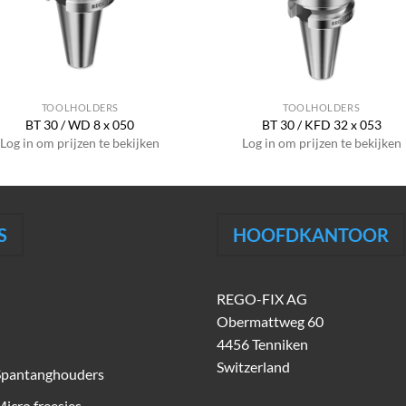
TOOLHOLDERS
TOOLHOLDERS
BT 30 / WD 8 x 050
BT 30 / KFD 32 x 053
Log in om prijzen te bekijken
Log in om prijzen te bekijken
S
HOOFDKANTOOR
REGO-FIX AG
Obermattweg 60
4456 Tenniken
Switzerland
Spantanghouders
icro freesjes