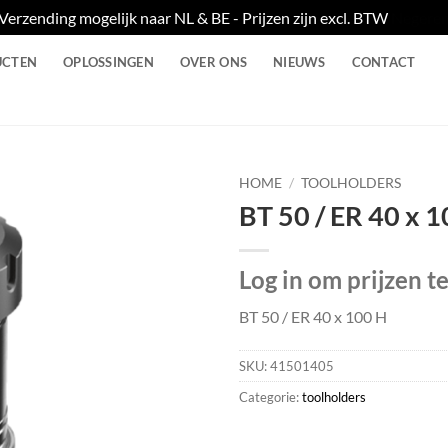
Verzending mogelijk naar NL & BE - Prijzen zijn excl. BTW
Negere
UCTEN
OPLOSSINGEN
OVER ONS
NIEUWS
CONTACT
HOME
/
TOOLHOLDERS
BT 50 / ER 40 x 
Log in om prijzen t
BT 50 / ER 40 x 100 H
SKU:
41501405
Categorie:
toolholders