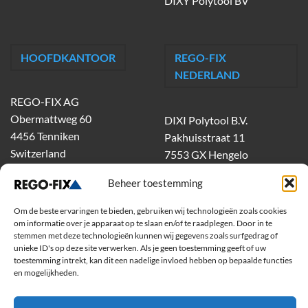
DIXY Polytool BV
HOOFDKANTOOR
REGO-FIX
NEDERLAND
REGO-FIX AG
Obermattweg 60
DIXI Polytool B.V.
4456 Tenniken
Pakhuisstraat 11
Switzerland
7553 GX Hengelo
tel.
074-303 55 00
Beheer toestemming
dixiholland@dixi.com
www.dixipolytool.com
Om de beste ervaringen te bieden, gebruiken wij technologieën zoals cookies
om informatie over je apparaat op te slaan en/of te raadplegen. Door in te
stemmen met deze technologieën kunnen wij gegevens zoals surfgedrag of
Volg ons op Youtube
unieke ID's op deze site verwerken. Als je geen toestemming geeft of uw
toestemming intrekt, kan dit een nadelige invloed hebben op bepaalde functies
Volg ons op Linkedin
en mogelijkheden.