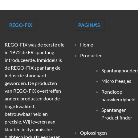
REGO-FIX
PAGINA'S
REGO-FIX was de eerste die
Home
in 1972 de ER spantang
Producten
introduceerde. Inmiddels is
de REGO-FIX spantang de
Spantanghouder
industrie standaard
Micro freesjes
geworden. De producten
van REGO-FIX overtreffen
Rondloop
andere producten door de
nauwkeurigheid
hoge kwaliteit,
Spantangen
betrouwbaarheid en
Product finder
precisie. Wij leveren aan
klanten in dynamische
Oplossingen
hightech industrieën waar