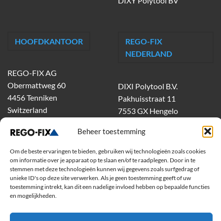
DIXY Polytool BV
HOOFDKANTOOR
REGO-FIX
NEDERLAND
REGO-FIX AG
Obermattweg 60
DIXI Polytool B.V.
4456 Tenniken
Pakhuisstraat 11
Switzerland
7553 GX Hengelo
tel.
074-303 55 00
Beheer toestemming
dixiholland@dixi.com
www.dixipolytool.com
Om de beste ervaringen te bieden, gebruiken wij technologieën zoals cookies
om informatie over je apparaat op te slaan en/of te raadplegen. Door in te
stemmen met deze technologieën kunnen wij gegevens zoals surfgedrag of
Volg ons op Youtube
unieke ID's op deze site verwerken. Als je geen toestemming geeft of uw
toestemming intrekt, kan dit een nadelige invloed hebben op bepaalde functies
Volg ons op Linkedin
en mogelijkheden.