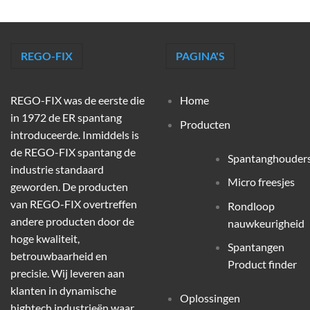
REGO-FIX
PAGINA'S
REGO-FIX was de eerste die
Home
in 1972 de ER spantang
Producten
introduceerde. Inmiddels is
de REGO-FIX spantang de
Spantanghouder
industrie standaard
Micro freesjes
geworden. De producten
van REGO-FIX overtreffen
Rondloop
andere producten door de
nauwkeurigheid
hoge kwaliteit,
Spantangen
betrouwbaarheid en
Product finder
precisie. Wij leveren aan
klanten in dynamische
Oplossingen
hightech industrieën waar