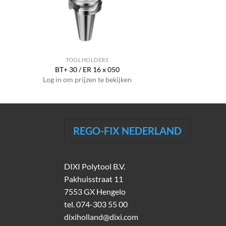
TOOLHOLDERS
BT+ 30 / ER 16 x 050
Log in om prijzen te bekijken
REGO-FIX NEDERLAND
DIXI Polytool B.V.
Pakhuisstraat 11
7553 GX Hengelo
tel.
074-303 55 00
dixiholland@dixi.com