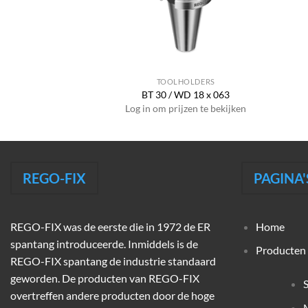
HOLDERS
TOOLHOLDERS
PG 10 x 062
BT 30 / WD 18 x 063
jzen te bekijken
Log in om prijzen te bekijken
REGO-FIX
PAGINA'
REGO-FIX was de eerste die in 1972 de ER
Home
spantang introduceerde. Inmiddels is de
Producten
REGO-FIX spantang de industrie standaard
geworden. De producten van REGO-FIX
overtreffen andere producten door de hoge
M