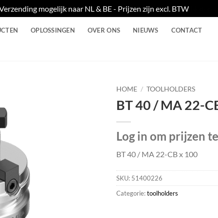
Verzending mogelijk naar NL & BE - Prijzen zijn excl. BTW
Negere
UCTEN
OPLOSSINGEN
OVER ONS
NIEUWS
CONTACT
HOME
/
TOOLHOLDERS
BT 40 / MA 22-C
Log in om prijzen t
BT 40 / MA 22-CB x 100
SKU:
51400226
Categorie:
toolholders