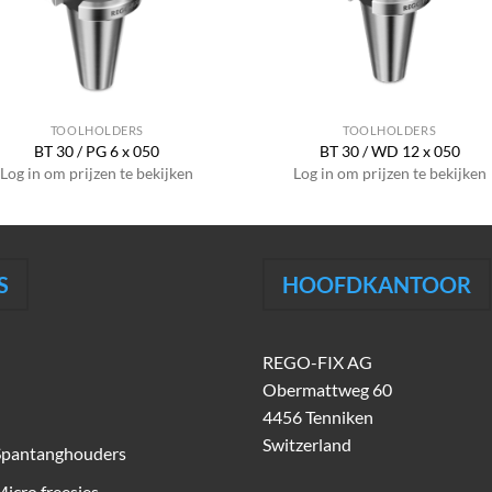
TOOLHOLDERS
TOOLHOLDERS
BT 30 / PG 6 x 050
BT 30 / WD 12 x 050
Log in om prijzen te bekijken
Log in om prijzen te bekijken
S
HOOFDKANTOOR
REGO-FIX AG
Obermattweg 60
4456 Tenniken
Switzerland
Spantanghouders
icro freesjes