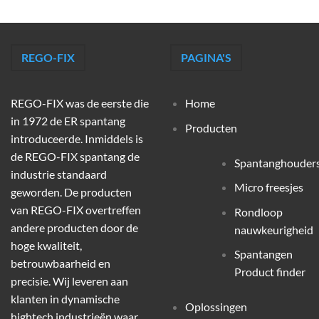
REGO-FIX
PAGINA'S
REGO-FIX was de eerste die
Home
in 1972 de ER spantang
Producten
introduceerde. Inmiddels is
de REGO-FIX spantang de
Spantanghouder
industrie standaard
Micro freesjes
geworden. De producten
van REGO-FIX overtreffen
Rondloop
andere producten door de
nauwkeurigheid
hoge kwaliteit,
Spantangen
betrouwbaarheid en
Product finder
precisie. Wij leveren aan
klanten in dynamische
Oplossingen
hightech industrieën waar