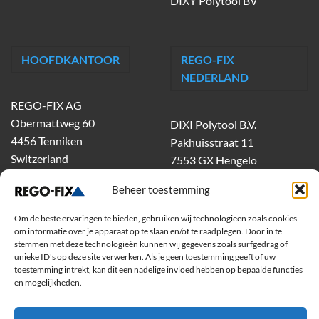
DIXY Polytool BV
HOOFDKANTOOR
REGO-FIX
NEDERLAND
REGO-FIX AG
Obermattweg 60
DIXI Polytool B.V.
4456 Tenniken
Pakhuisstraat 11
Switzerland
7553 GX Hengelo
tel.
074-303 55 00
Beheer toestemming
dixiholland@dixi.com
www.dixipolytool.com
Om de beste ervaringen te bieden, gebruiken wij technologieën zoals cookies
om informatie over je apparaat op te slaan en/of te raadplegen. Door in te
stemmen met deze technologieën kunnen wij gegevens zoals surfgedrag of
Volg ons op Youtube
unieke ID's op deze site verwerken. Als je geen toestemming geeft of uw
toestemming intrekt, kan dit een nadelige invloed hebben op bepaalde functies
Volg ons op Linkedin
en mogelijkheden.