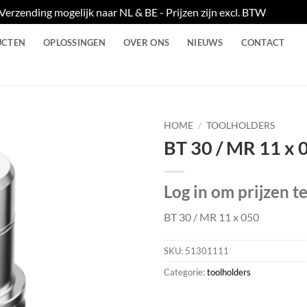
Verzending mogelijk naar NL & BE - Prijzen zijn excl. BTW
Negere
UCTEN
OPLOSSINGEN
OVER ONS
NIEUWS
CONTACT
HOME
/
TOOLHOLDERS
BT 30 / MR 11 x 
Log in om prijzen t
BT 30 / MR 11 x 050
SKU:
51301111
Categorie:
toolholders