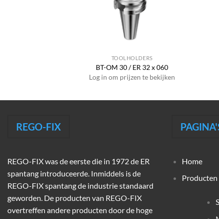
HOLDERS
TOOLHOLDERS
PG 6 x 050
BT-OM 30 / ER 32 x 060
jzen te bekijken
Log in om prijzen te bekijken
REGO-FIX
PAGINA'
REGO-FIX was de eerste die in 1972 de ER
Home
spantang introduceerde. Inmiddels is de
Producten
REGO-FIX spantang de industrie standaard
geworden. De producten van REGO-FIX
overtreffen andere producten door de hoge
M