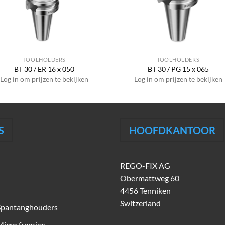
TOOLHOLDERS
TOOLHOLDERS
BT 30 / ER 16 x 050
BT 30 / PG 15 x 065
Log in om prijzen te bekijken
Log in om prijzen te bekijken
S
HOOFDKANTOOR
REGO-FIX AG
Obermattweg 60
4456 Tenniken
Switzerland
Spantanghouders
icro freesjes