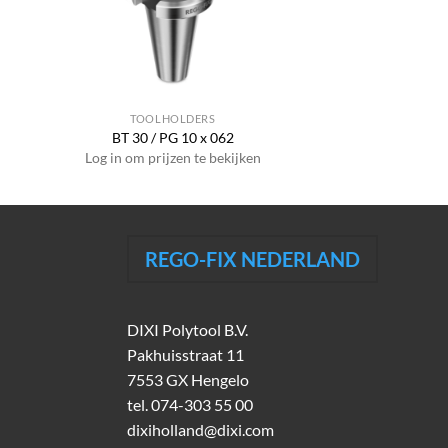
TOOLHOLDERS
BT 30 / PG 10 x 062
Log in om prijzen te bekijken
REGO-FIX NEDERLAND
DIXI Polytool B.V.
Pakhuisstraat 11
7553 GX Hengelo
tel.
074-303 55 00
dixiholland@dixi.com