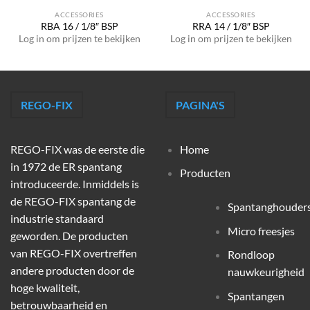
ACCESSORIES
ACCESSORIES
RBA 16 / 1/8″ BSP
RRA 14 / 1/8″ BSP
Log in om prijzen te bekijken
Log in om prijzen te bekijken
REGO-FIX
PAGINA'S
REGO-FIX was de eerste die
Home
in 1972 de ER spantang
Producten
introduceerde. Inmiddels is
de REGO-FIX spantang de
Spantanghouder
industrie standaard
Micro freesjes
geworden. De producten
van REGO-FIX overtreffen
Rondloop
andere producten door de
nauwkeurigheid
hoge kwaliteit,
Spantangen
betrouwbaarheid en