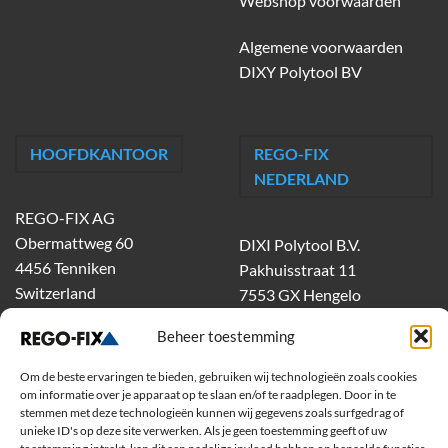
Webshop voorwaarden
Algemene voorwaarden
DIXY Polytool BV
HOOFDKANTOOR
REGO-FIX
NEDERLAND
REGO-FIX AG
Obermattweg 60
DIXI Polytool B.V.
4456 Tenniken
Pakhuisstraat 11
Switzerland
7553 GX Hengelo
tel.
074-303 55 00
Beheer toestemming
dixiholland@dixi.com
www.dixipolytool.com
Om de beste ervaringen te bieden, gebruiken wij technologieën zoals cookies
om informatie over je apparaat op te slaan en/of te raadplegen. Door in te
stemmen met deze technologieën kunnen wij gegevens zoals surfgedrag of
Volg ons op Youtube
unieke ID's op deze site verwerken. Als je geen toestemming geeft of uw