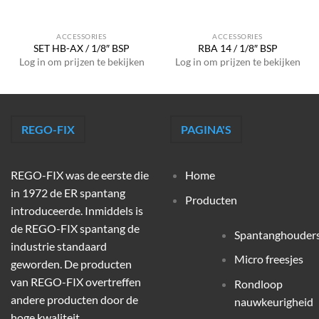
ACCESSORIES
ACCESSORIES
SET HB-AX / 1/8″ BSP
RBA 14 / 1/8″ BSP
Log in om prijzen te bekijken
Log in om prijzen te bekijken
REGO-FIX
PAGINA'S
REGO-FIX was de eerste die
Home
in 1972 de ER spantang
Producten
introduceerde. Inmiddels is
de REGO-FIX spantang de
Spantanghouder
industrie standaard
Micro freesjes
geworden. De producten
van REGO-FIX overtreffen
Rondloop
andere producten door de
nauwkeurigheid
hoge kwaliteit,