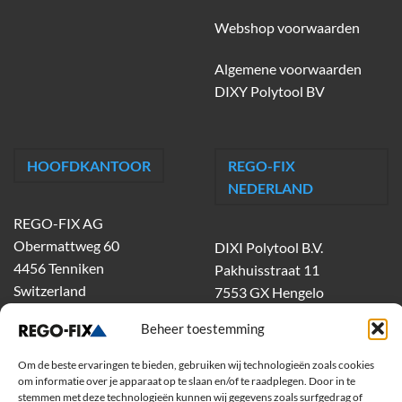
Webshop voorwaarden
Algemene voorwaarden
DIXY Polytool BV
HOOFDKANTOOR
REGO-FIX
NEDERLAND
REGO-FIX AG
Obermattweg 60
DIXI Polytool B.V.
4456 Tenniken
Pakhuisstraat 11
Switzerland
7553 GX Hengelo
tel.
074-303 55 00
Beheer toestemming
dixiholland@dixi.com
www.dixipolytool.com
Om de beste ervaringen te bieden, gebruiken wij technologieën zoals cookies
om informatie over je apparaat op te slaan en/of te raadplegen. Door in te
stemmen met deze technologieën kunnen wij gegevens zoals surfgedrag of
Volg ons op Youtube