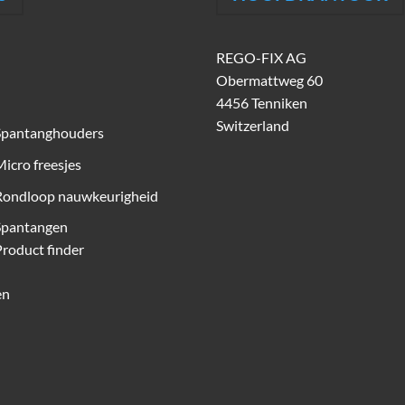
REGO-FIX AG
Obermattweg 60
4456 Tenniken
Switzerland
Spantanghouders
icro freesjes
Rondloop nauwkeurigheid
Spantangen
roduct finder
en