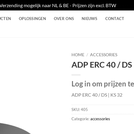
Verzending mogelijk naar NL & BE - Prijzen zijn excl. BTW
Negere
UCTEN
OPLOSSINGEN
OVER ONS
NIEUWS
CONTACT
HOME
/
ACCESSORIES
ADP ERC 40 / DS 
Log in om prijzen t
ADP ERC 40 / DS | KS 32
SKU:
405
Categorie:
accessories