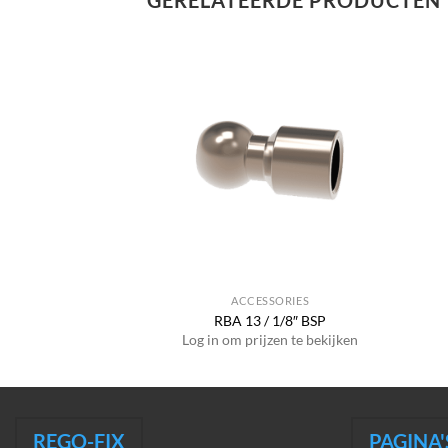
GERELATEERDE PRODUCTEN
SSORIES
ACCESSORIES
/ 1/8″ BSP
RBA 13 / 1/8″ BSP
jzen te bekijken
Log in om prijzen te bekijken
REGO-FIX
PAGINA'