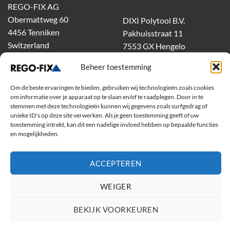
REGO-FIX AG
Obermattweg 60
DIXI Polytool B.V.
4456 Tenniken
Pakhuisstraat 11
Switzerland
7553 GX Hengelo
tel.
074-303 55 00
Beheer toestemming
dixiholland@dixi.com
www.dixipolytool.com
Om de beste ervaringen te bieden, gebruiken wij technologieën zoals cookies
om informatie over je apparaat op te slaan en/of te raadplegen. Door in te
stemmen met deze technologieën kunnen wij gegevens zoals surfgedrag of
Volg ons op Youtube
unieke ID's op deze site verwerken. Als je geen toestemming geeft of uw
toestemming intrekt, kan dit een nadelige invloed hebben op bepaalde functies
Volg ons op Linkedin
en mogelijkheden.
ACCEPTEREN
WEIGER
BEKIJK VOORKEUREN
Copyright 2026 ©
Rego-Fix