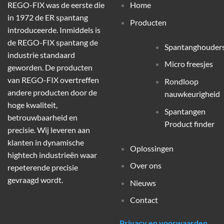
REGO-FIX was de eerste die
Home
in 1972 de ER spantang
Producten
introduceerde. Inmiddels is
de REGO-FIX spantang de
Spantanghouder
industrie standaard
Micro freesjes
geworden. De producten
van REGO-FIX overtreffen
Rondloop
andere producten door de
nauwkeurigheid
hoge kwaliteit,
Spantangen
betrouwbaarheid en
Product finder
precisie. Wij leveren aan
klanten in dynamische
Oplossingen
hightech industrieën waar
Over ons
repeterende precisie
gevraagd wordt.
Nieuws
Contact
Privacy en voorwaarden