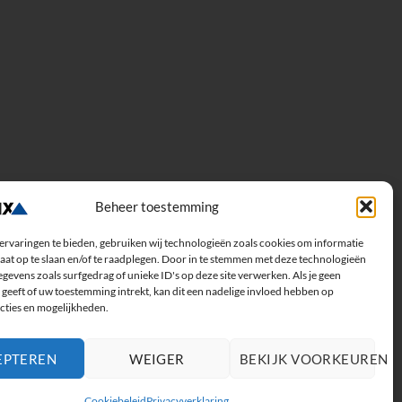
Beheer toestemming
ervaringen te bieden, gebruiken wij technologieën zoals cookies om informatie
aat op te slaan en/of te raadplegen. Door in te stemmen met deze technologieën
gevens zoals surfgedrag of unieke ID's op deze site verwerken. Als je geen
geeft of uw toestemming intrekt, kan dit een nadelige invloed hebben op
cties en mogelijkheden.
EPTEREN
WEIGER
BEKIJK VOORKEUREN
Cookiebeleid
Privacyverklaring