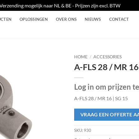
Verzending mogelijk naar NL & BE - Prijzen zijn excl. BTW
Negere
UCTEN
OPLOSSINGEN
OVER ONS
NIEUWS
CONTACT
HOME
/
ACCESSORIES
A-FLS 28 / MR 16
Log in om prijzen t
A-FLS 28 / MR 16 | SG 15
VRAAG EEN OFFERTE A
SKU:
930