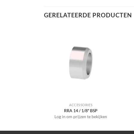
GERELATEERDE PRODUCTEN
SSORIES
ACCESSORIES
X M8 x 1.25
RRA 14 / 1/8″ BSP
jzen te bekijken
Log in om prijzen te bekijken