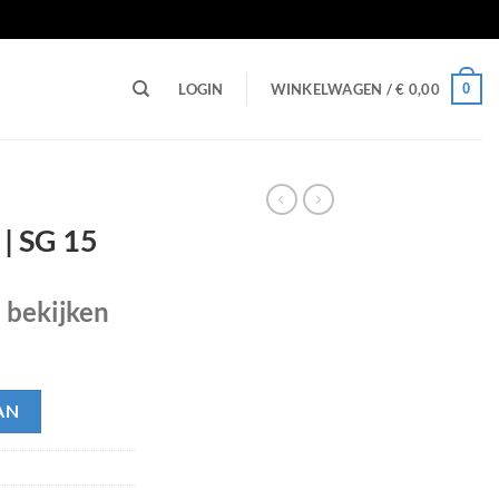
n
0
LOGIN
WINKELWAGEN /
€
0,00
 | SG 15
e bekijken
AN