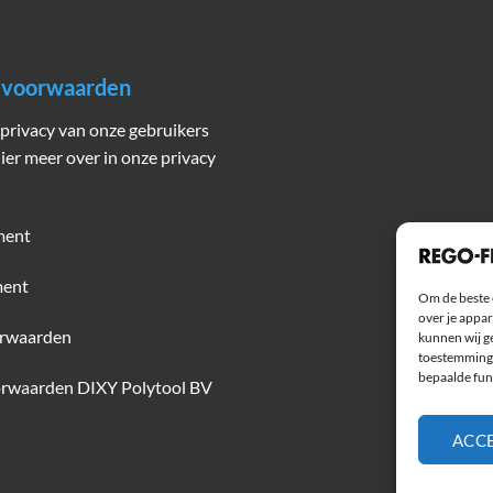
n voorwaarden
privacy van onze gebruikers
hier meer over in onze privacy
ment
ment
Om de beste 
over je appar
rwaarden
kunnen wij ge
toestemming 
bepaalde fun
rwaarden DIXY Polytool BV
ACC