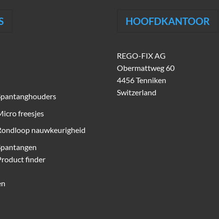
S
HOOFDKANTOOR
REGO-FIX AG
Obermattweg 60
4456 Tenniken
Switzerland
Spantanghouders
icro freesjes
Rondloop nauwkeurigheid
Spantangen
roduct finder
en