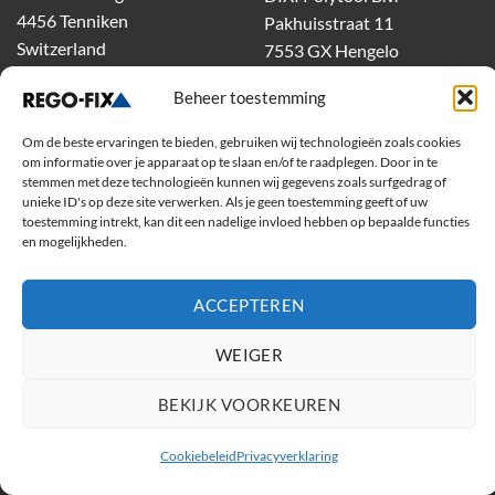
4456 Tenniken
Pakhuisstraat 11
Switzerland
7553 GX Hengelo
tel.
074-303 55 00
Beheer toestemming
dixiholland@dixi.com
www.dixipolytool.com
Om de beste ervaringen te bieden, gebruiken wij technologieën zoals cookies
om informatie over je apparaat op te slaan en/of te raadplegen. Door in te
Volg ons op Youtube
stemmen met deze technologieën kunnen wij gegevens zoals surfgedrag of
unieke ID's op deze site verwerken. Als je geen toestemming geeft of uw
toestemming intrekt, kan dit een nadelige invloed hebben op bepaalde functies
Volg ons op Linkedin
en mogelijkheden.
ACCEPTEREN
WEIGER
BEKIJK VOORKEUREN
Copyright 2026 ©
Rego-Fix
Cookiebeleid
Privacyverklaring