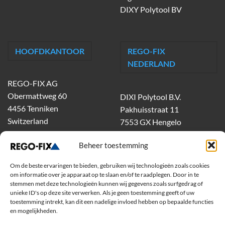
DIXY Polytool BV
HOOFDKANTOOR
REGO-FIX
NEDERLAND
REGO-FIX AG
Obermattweg 60
DIXI Polytool B.V.
4456 Tenniken
Pakhuisstraat 11
Switzerland
7553 GX Hengelo
tel.
074-303 55 00
Beheer toestemming
dixiholland@dixi.com
www.dixipolytool.com
Om de beste ervaringen te bieden, gebruiken wij technologieën zoals cookies
om informatie over je apparaat op te slaan en/of te raadplegen. Door in te
Volg ons op Youtube
stemmen met deze technologieën kunnen wij gegevens zoals surfgedrag of
unieke ID's op deze site verwerken. Als je geen toestemming geeft of uw
toestemming intrekt, kan dit een nadelige invloed hebben op bepaalde functies
Volg ons op Linkedin
en mogelijkheden.