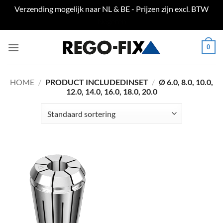
Verzending mogelijk naar NL & BE - Prijzen zijn excl. BTW
Negeren
Ga
0
naar
inhoud
HOME
/
PRODUCT INCLUDEDINSET
/
Ø 6.0, 8.0, 10.0,
12.0, 14.0, 16.0, 18.0, 20.0