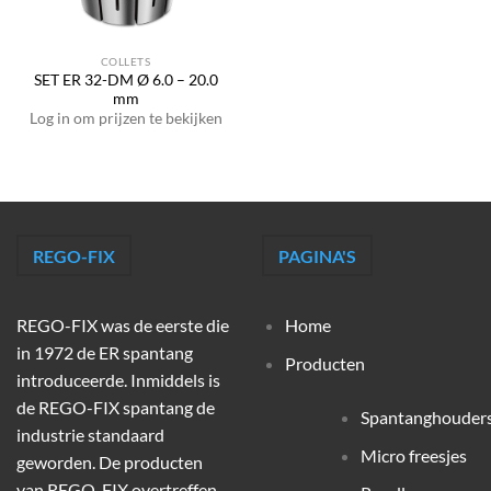
COLLETS
SET ER 32-DM Ø 6.0 – 20.0
mm
Log in om prijzen te bekijken
REGO-FIX
PAGINA'S
REGO-FIX was de eerste die
Home
in 1972 de ER spantang
Producten
introduceerde. Inmiddels is
de REGO-FIX spantang de
Spantanghouder
industrie standaard
Micro freesjes
geworden. De producten
van REGO-FIX overtreffen