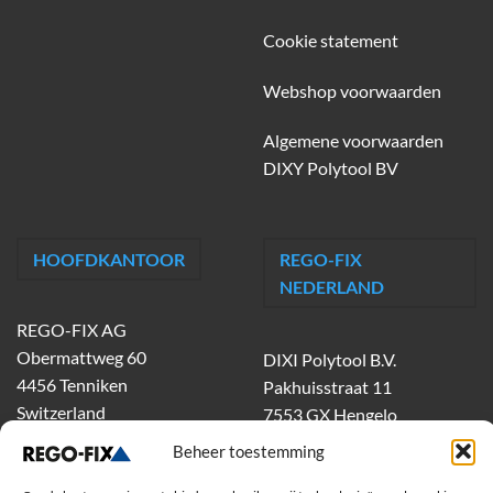
Cookie statement
Webshop voorwaarden
Algemene voorwaarden
DIXY Polytool BV
HOOFDKANTOOR
REGO-FIX
NEDERLAND
REGO-FIX AG
Obermattweg 60
DIXI Polytool B.V.
4456 Tenniken
Pakhuisstraat 11
Switzerland
7553 GX Hengelo
tel.
074-303 55 00
Beheer toestemming
dixiholland@dixi.com