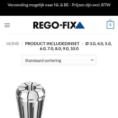
Verzending mogelijk naar NL & BE - Prijzen zijn excl. BTW
Negeren
Ga
0
naar
inhoud
HOME
/
PRODUCT INCLUDEDINSET
/
Ø 3.0, 4.0, 5.0,
6.0, 7.0, 8.0, 9.0, 10.0