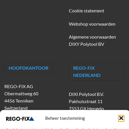
Cookie statement
Webshop voorwaarden
Algemene voorwaarden
DIXY Polytool BV
HOOFDKANTOOR
REGO-FIX
NEDERLAND
REGO-FIX AG
Obermattweg 60
DIXI Polytool B.V.
4456 Tenniken
Pakhuisstraat 11
Switzerland
7553 GX Hengelo
tel.
074-303 55 00
Beheer toestemming
dixiholland@dixi.com