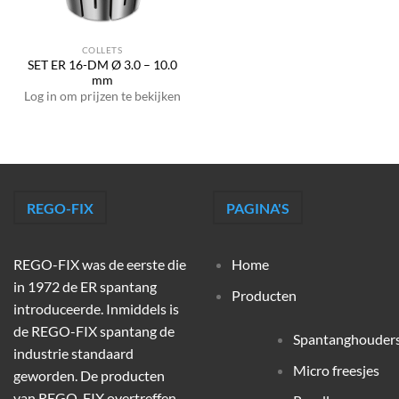
COLLETS
SET ER 16-DM Ø 3.0 – 10.0
mm
Log in om prijzen te bekijken
REGO-FIX
PAGINA'S
REGO-FIX was de eerste die
Home
in 1972 de ER spantang
Producten
introduceerde. Inmiddels is
de REGO-FIX spantang de
Spantanghouder
industrie standaard
Micro freesjes
geworden. De producten
van REGO-FIX overtreffen