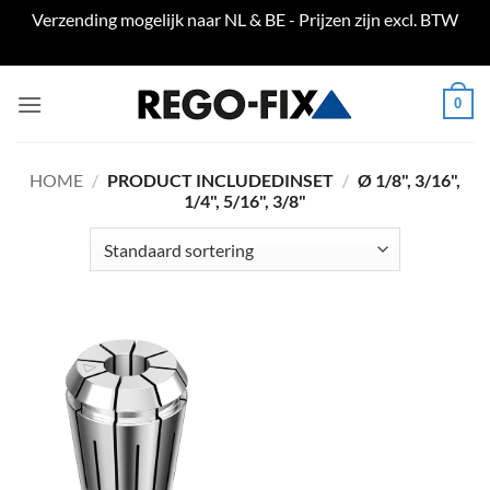
Verzending mogelijk naar NL & BE - Prijzen zijn excl. BTW
Negeren
Ga
0
naar
inhoud
HOME
/
PRODUCT INCLUDEDINSET
/
Ø 1/8", 3/16",
1/4", 5/16", 3/8"