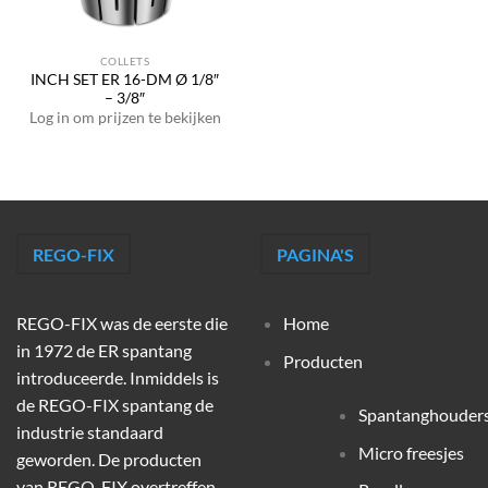
COLLETS
INCH SET ER 16-DM Ø 1/8″
– 3/8″
Log in om prijzen te bekijken
REGO-FIX
PAGINA'S
REGO-FIX was de eerste die
Home
in 1972 de ER spantang
Producten
introduceerde. Inmiddels is
de REGO-FIX spantang de
Spantanghouder
industrie standaard
Micro freesjes
geworden. De producten
van REGO-FIX overtreffen