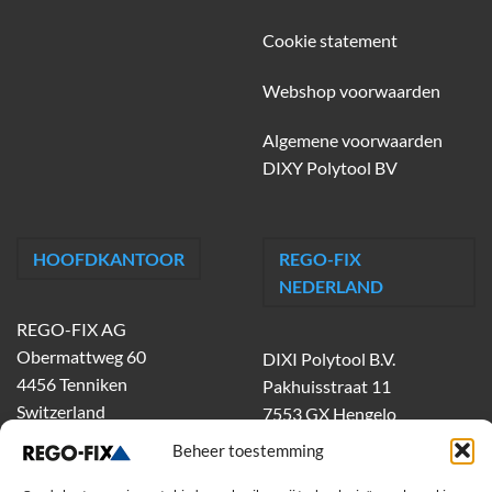
Cookie statement
Webshop voorwaarden
Algemene voorwaarden
DIXY Polytool BV
HOOFDKANTOOR
REGO-FIX
NEDERLAND
REGO-FIX AG
Obermattweg 60
DIXI Polytool B.V.
4456 Tenniken
Pakhuisstraat 11
Switzerland
7553 GX Hengelo
tel.
074-303 55 00
Beheer toestemming
dixiholland@dixi.com