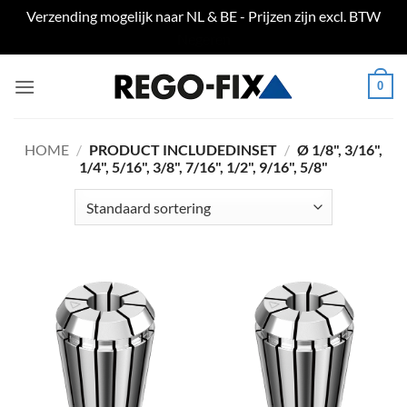
Verzending mogelijk naar NL & BE - Prijzen zijn excl. BTW
Negeren
Ga
0
naar
inhoud
HOME
/
PRODUCT INCLUDEDINSET
/
Ø 1/8", 3/16",
1/4", 5/16", 3/8", 7/16", 1/2", 9/16", 5/8"