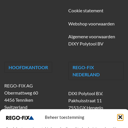
Cookie statement
Webshop voorwaarden
Algemene voorwaarden
DIXY Polytool BV
HOOFDKANTOOR
REGO-FIX
NEDERLAND
REGO-FIX AG
Obermattweg 60
DIXI Polytool B.V.
4456 Tenniken
Pakhuisstraat 11
Switzerland
7553 GX Hengelo
tel.
074-303 55 00
Beheer toestemming
dixiholland@dixi.com