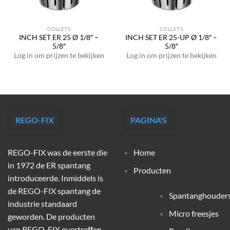
COLLETS
COLLETS
INCH SET ER 25 Ø 1/8″ –
INCH SET ER 25-UP Ø 1/8″ –
5/8″
5/8″
Log in om prijzen te bekijken
Log in om prijzen te bekijken
REGO-FIX
PAGINA'S
REGO-FIX was de eerste die
Home
in 1972 de ER spantang
Producten
introduceerde. Inmiddels is
de REGO-FIX spantang de
Spantanghouder
industrie standaard
Micro freesjes
geworden. De producten
van REGO-FIX overtreffen