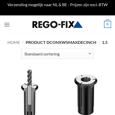
Verzending mogelijk naar NL & BE - Prijzen zijn excl. BTW
Negeren
Ga
0
naar
inhoud
HOME
/
PRODUCT DCONXWSMAXDECINCH
/
1.5