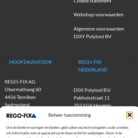
Cookie statement
Webshop voorwaarden
Algemene voorwaarden
DIXY Polytool BV
HOOFDKANTOOR
REGO-FIX
NEDERLAND
REGO-FIX AG
Obermattweg 60
DIXI Polytool B.V.
4456 Tenniken
Pakhuisstraat 11
Switzerland
7553 GX Hengelo
tel.
074-303 55 00
Beheer toestemming
dixiholland@dixi.com
Om de beste ervaringen te bieden, gebruiken wij technologieën zoals cookies
www.dixipolytool.com
om informatie over je apparaat op te slaan en/of te raadplegen. Door in te