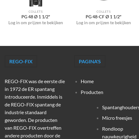
COLLETS
COLLETS
PG 48 Ø 1 1/2″
PG 48-CF Ø 1 1/2″
Log in om prijzen te bekijken
Log in om prijzen te bekijken
REGO-FIX
PAGINA'S
REGO-FIX was de eerste die
Home
in 1972 de ER spantang
Producten
introduceerde. Inmiddels is
de REGO-FIX spantang de
Spantanghouder
industrie standaard
Micro freesjes
geworden. De producten
van REGO-FIX overtreffen
Rondloop
andere producten door de
nauwkeurigheid