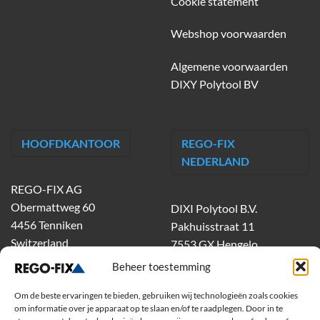
Cookie statement
Webshop voorwaarden
Algemene voorwaarden
DIXY Polytool BV
HOOFDKANTOOR
REGO-FIX
NEDERLAND
REGO-FIX AG
Obermattweg 60
DIXI Polytool B.V.
4456 Tenniken
Pakhuisstraat 11
Switzerland
7553 GX Hengelo
tel.
074-303 55 00
Beheer toestemming
dixiholland@dixi.com
Om de beste ervaringen te bieden, gebruiken wij technologieën zoals cookies
www.dixipolytool.com
om informatie over je apparaat op te slaan en/of te raadplegen. Door in te