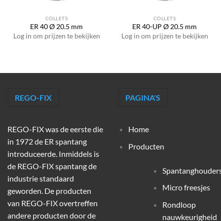
COLLETS
COLLETS
ER 40 Ø 20.5 mm
ER 40-UP Ø 20.5 mm
Log in om prijzen te bekijken
Log in om prijzen te bekijken
REGO-FIX
PAGINA'S
REGO-FIX was de eerste die
Home
in 1972 de ER spantang
Producten
introduceerde. Inmiddels is
de REGO-FIX spantang de
Spantanghouder
industrie standaard
Micro freesjes
geworden. De producten
van REGO-FIX overtreffen
Rondloop
andere producten door de
nauwkeurigheid