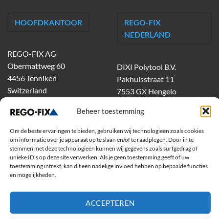
HOOFDKANTOOR
REGO-FIX
NEDERLAND
REGO-FIX AG
Obermattweg 60
DIXI Polytool B.V.
4456 Tenniken
Pakhuisstraat 11
Switzerland
7553 GX Hengelo
tel.
074-303 55 00
Beheer toestemming
dixiholland@dixi.com
www.dixipolytool.com
Om de beste ervaringen te bieden, gebruiken wij technologieën zoals cookies
om informatie over je apparaat op te slaan en/of te raadplegen. Door in te
stemmen met deze technologieën kunnen wij gegevens zoals surfgedrag of
Volg ons op Youtube
unieke ID's op deze site verwerken. Als je geen toestemming geeft of uw
toestemming intrekt, kan dit een nadelige invloed hebben op bepaalde functies
Volg ons op Linkedin
en mogelijkheden.
ACCEPTEREN