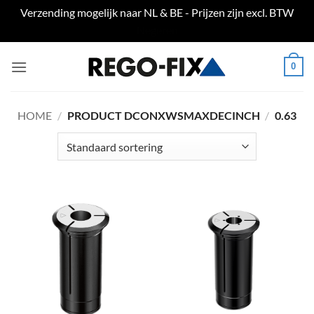
Verzending mogelijk naar NL & BE - Prijzen zijn excl. BTW
Negeren
Ga
0
naar
inhoud
HOME
/
PRODUCT DCONXWSMAXDECINCH
/
0.63