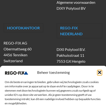
Algemene voorwaarden
DIXY Polytool BV
HOOFDKANTOOR
REGO-FIX
NEDERLAND
REGO-FIX AG
Obermattweg 60
DIXI Polytool B.V.
4456 Tenniken
Pakhuisstraat 11
Switzerland
7553 GX Hengelo
tel.
074-303 55 00
Beheer toestemming
dixiholland@dixi.com
www.dixipolytool.com
Om de beste ervaringen te bieden, gebruiken wij technologieën zoals cookies
om informatie over je apparaat op te slaan en/of te raadplegen. Door in te
Volg ons op Youtube
stemmen met deze technologieën kunnen wij gegevens zoals surfgedrag of
unieke ID's op deze site verwerken. Als je geen toestemming geeft of uw
toestemming intrekt, kan dit een nadelige invloed hebben op bepaalde functies
Volg ons op Linkedin
en mogelijkheden.