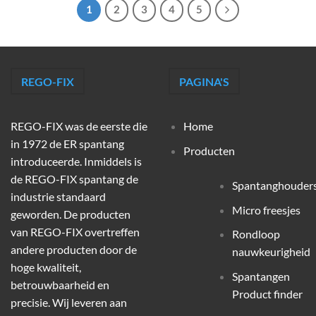
1
2
3
4
5
REGO-FIX
PAGINA'S
REGO-FIX was de eerste die
Home
in 1972 de ER spantang
Producten
introduceerde. Inmiddels is
de REGO-FIX spantang de
Spantanghouder
industrie standaard
Micro freesjes
geworden. De producten
van REGO-FIX overtreffen
Rondloop
andere producten door de
nauwkeurigheid
hoge kwaliteit,
Spantangen
betrouwbaarheid en
Product finder
precisie. Wij leveren aan