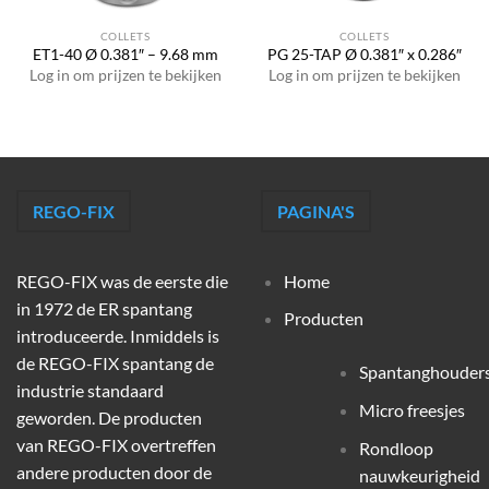
COLLETS
COLLETS
ET1-40 Ø 0.381″ – 9.68 mm
PG 25-TAP Ø 0.381″ x 0.286″
Log in om prijzen te bekijken
Log in om prijzen te bekijken
REGO-FIX
PAGINA'S
REGO-FIX was de eerste die
Home
in 1972 de ER spantang
Producten
introduceerde. Inmiddels is
de REGO-FIX spantang de
Spantanghouder
industrie standaard
Micro freesjes
geworden. De producten
van REGO-FIX overtreffen
Rondloop
andere producten door de
nauwkeurigheid