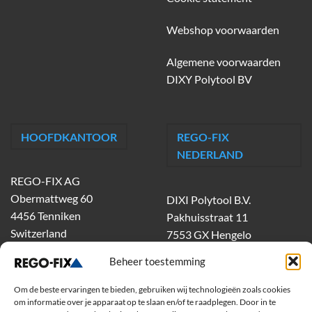
Webshop voorwaarden
Algemene voorwaarden
DIXY Polytool BV
HOOFDKANTOOR
REGO-FIX
NEDERLAND
REGO-FIX AG
Obermattweg 60
DIXI Polytool B.V.
4456 Tenniken
Pakhuisstraat 11
Switzerland
7553 GX Hengelo
tel.
074-303 55 00
Beheer toestemming
dixiholland@dixi.com
www.dixipolytool.com
Om de beste ervaringen te bieden, gebruiken wij technologieën zoals cookies
om informatie over je apparaat op te slaan en/of te raadplegen. Door in te