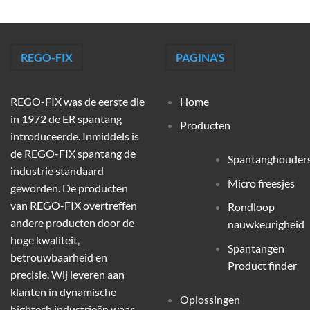
REGO-FIX
PAGINA'S
REGO-FIX was de eerste die
Home
in 1972 de ER spantang
Producten
introduceerde. Inmiddels is
de REGO-FIX spantang de
Spantanghouder
industrie standaard
Micro freesjes
geworden. De producten
van REGO-FIX overtreffen
Rondloop
andere producten door de
nauwkeurigheid
hoge kwaliteit,
Spantangen
betrouwbaarheid en
Product finder
precisie. Wij leveren aan
klanten in dynamische
Oplossingen
hightech industrieën waar