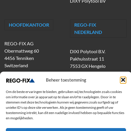
DIXY Polytool BV
HOOFDKANTOOR
REGO-FIX
NEDERLAND
REGO-FIX AG
Obermattweg 60
DIXI Polytool B.V.
4456 Tenniken
Pakhuisstraat 11
Switzerland
7553 GX Hengelo
tel.
074-303 55 00
Beheer toestemming
dixiholland@dixi.com
www.dixipolytool.com
Om de beste ervaringen te bieden, gebruiken wij technologieën zoals cookies
om informatie over je apparaat op te slaan en/of te raadplegen. Door in te
Volg ons op Youtube
stemmen met deze technologieën kunnen wij gegevens zoals surfgedrag of
unieke ID's op deze site verwerken. Als je geen toestemming geeft of uw
toestemming intrekt, kan dit een nadelige invloed hebben op bepaalde functies
Volg ons op Linkedin
en mogelijkheden.