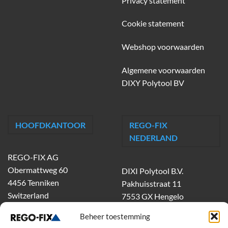
Privacy statement
Cookie statement
Webshop voorwaarden
Algemene voorwaarden
DIXY Polytool BV
HOOFDKANTOOR
REGO-FIX
NEDERLAND
REGO-FIX AG
Obermattweg 60
DIXI Polytool B.V.
4456 Tenniken
Pakhuisstraat 11
Switzerland
7553 GX Hengelo
tel.
074-303 55 00
Beheer toestemming
dixiholland@dixi.com