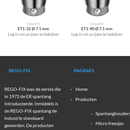
COLLETS
COLLETS
ET1-32 Ø 7.1 mm
ET1-40 Ø 7.1 mm
Log in om prijzen te bekijken
Log in om prijzen te bekijken
REGO-FIX
PAGINA'S
REGO-FIX was de eerste die
Home
in 1972 de ER spantang
Producten
introduceerde. Inmiddels is
de REGO-FIX spantang de
Spantanghouder
industrie standaard
Micro freesjes
geworden. De producten