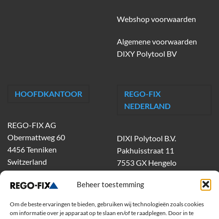
Webshop voorwaarden
Algemene voorwaarden
DIXY Polytool BV
HOOFDKANTOOR
REGO-FIX
NEDERLAND
REGO-FIX AG
Obermattweg 60
DIXI Polytool B.V.
4456 Tenniken
Pakhuisstraat 11
Switzerland
7553 GX Hengelo
tel.
074-303 55 00
Beheer toestemming
dixiholland@dixi.com
www.dixipolytool.com
Om de beste ervaringen te bieden, gebruiken wij technologieën zoals cookies
om informatie over je apparaat op te slaan en/of te raadplegen. Door in te