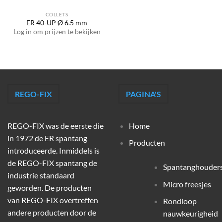
COLLETS
ER 40-UP Ø 6.5 mm
Log in om prijzen te bekijken
REGO-FIX
PAGINA'S
REGO-FIX was de eerste die
Home
in 1972 de ER spantang
Producten
introduceerde. Inmiddels is
de REGO-FIX spantang de
Spantanghouder
industrie standaard
Micro freesjes
geworden. De producten
van REGO-FIX overtreffen
Rondloop
andere producten door de
nauwkeurigheid