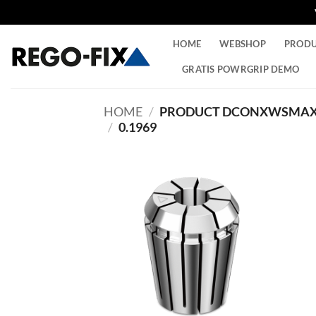
Ga
HOME
WEBSHOP
PROD
naar
inhoud
GRATIS POWRGRIP DEMO
HOME
/
PRODUCT DCONXWSMAX
/
0.1969