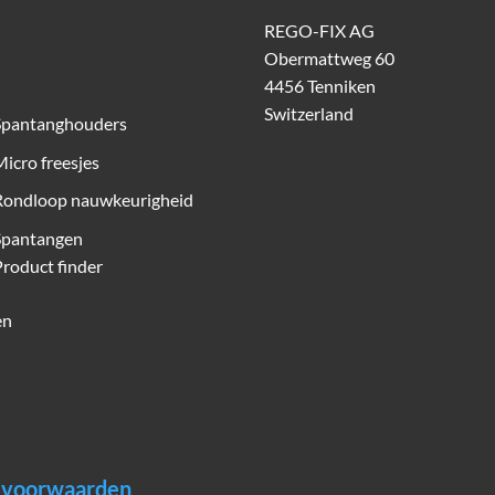
REGO-FIX AG
Obermattweg 60
4456 Tenniken
Switzerland
Spantanghouders
icro freesjes
Rondloop nauwkeurigheid
Spantangen
roduct finder
en
n voorwaarden