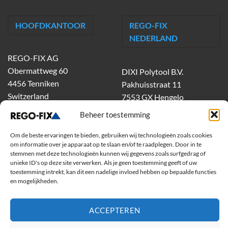
HOOFDKANTOOR
REGO-FIX
NEDERLAND
REGO-FIX AG
Obermattweg 60
DIXI Polytool B.V.
4456 Tenniken
Pakhuisstraat 11
Switzerland
7553 GX Hengelo
tel.
074-303 55 00
Beheer toestemming
dixiholland@dixi.com
www.dixipolytool.com
Om de beste ervaringen te bieden, gebruiken wij technologieën zoals cookies
om informatie over je apparaat op te slaan en/of te raadplegen. Door in te
stemmen met deze technologieën kunnen wij gegevens zoals surfgedrag of
Volg ons op Youtube
unieke ID's op deze site verwerken. Als je geen toestemming geeft of uw
toestemming intrekt, kan dit een nadelige invloed hebben op bepaalde functies
Volg ons op Linkedin
en mogelijkheden.
ACCEPTEREN