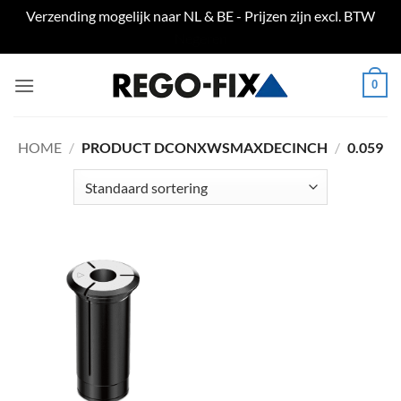
Verzending mogelijk naar NL & BE - Prijzen zijn excl. BTW
Negeren
Ga
0
naar
inhoud
HOME
/
PRODUCT DCONXWSMAXDECINCH
/
0.059