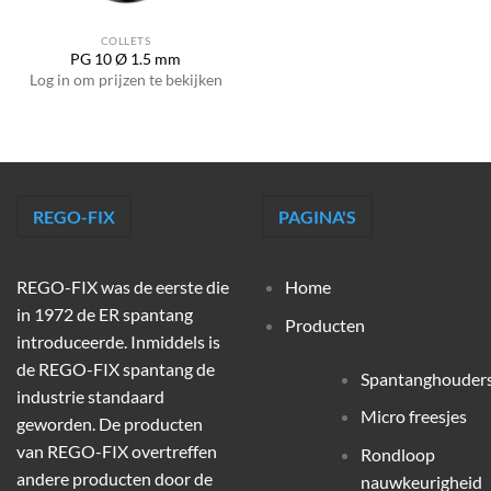
COLLETS
PG 10 Ø 1.5 mm
Log in om prijzen te bekijken
REGO-FIX
PAGINA'S
REGO-FIX was de eerste die
Home
in 1972 de ER spantang
Producten
introduceerde. Inmiddels is
de REGO-FIX spantang de
Spantanghouder
industrie standaard
Micro freesjes
geworden. De producten
van REGO-FIX overtreffen
Rondloop
andere producten door de
nauwkeurigheid