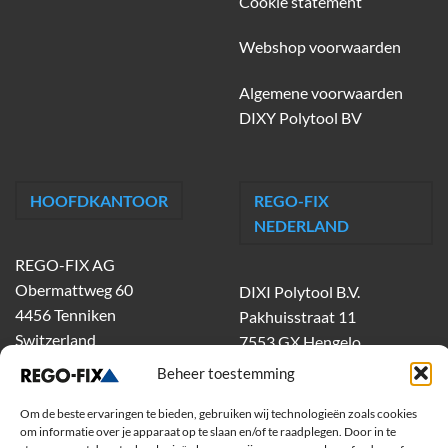
Cookie statement
Webshop voorwaarden
Algemene voorwaarden
DIXY Polytool BV
HOOFDKANTOOR
REGO-FIX
NEDERLAND
REGO-FIX AG
Obermattweg 60
DIXI Polytool B.V.
4456 Tenniken
Pakhuisstraat 11
Switzerland
7553 GX Hengelo
tel.
074-303 55 00
Beheer toestemming
dixiholland@dixi.com
Om de beste ervaringen te bieden, gebruiken wij technologieën zoals cookies
www.dixipolytool.com
om informatie over je apparaat op te slaan en/of te raadplegen. Door in te