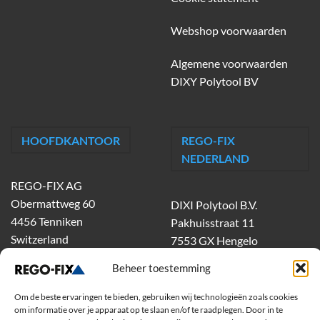
Webshop voorwaarden
Algemene voorwaarden
DIXY Polytool BV
HOOFDKANTOOR
REGO-FIX
NEDERLAND
REGO-FIX AG
Obermattweg 60
DIXI Polytool B.V.
4456 Tenniken
Pakhuisstraat 11
Switzerland
7553 GX Hengelo
tel.
074-303 55 00
Beheer toestemming
dixiholland@dixi.com
www.dixipolytool.com
Om de beste ervaringen te bieden, gebruiken wij technologieën zoals cookies
om informatie over je apparaat op te slaan en/of te raadplegen. Door in te