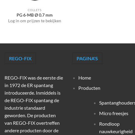
COLLETS
PG 6-MB Ø 0.7 mm
Log in om prijzen te bekijken
REGO-FIX
PAGINA'S
REGO-FIX was de eerste die
Home
in 1972 de ER spantang
Producten
introduceerde. Inmiddels is
de REGO-FIX spantang de
Spantanghouder
industrie standaard
Micro freesjes
geworden. De producten
van REGO-FIX overtreffen
Rondloop
andere producten door de
nauwkeurigheid