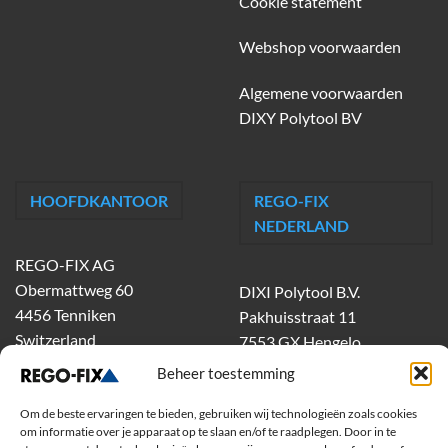
Cookie statement
Webshop voorwaarden
Algemene voorwaarden
DIXY Polytool BV
HOOFDKANTOOR
REGO-FIX
NEDERLAND
REGO-FIX AG
Obermattweg 60
DIXI Polytool B.V.
4456 Tenniken
Pakhuisstraat 11
Switzerland
7553 GX Hengelo
tel.
074-303 55 00
Beheer toestemming
dixiholland@dixi.com
Om de beste ervaringen te bieden, gebruiken wij technologieën zoals cookies
www.dixipolytool.com
om informatie over je apparaat op te slaan en/of te raadplegen. Door in te