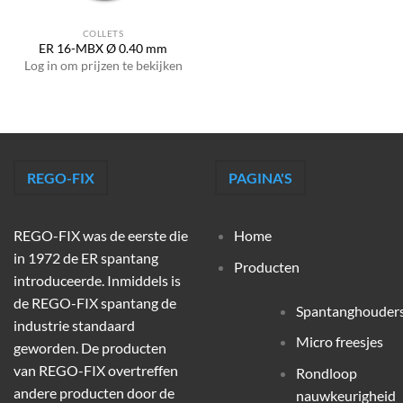
COLLETS
ER 16-MBX Ø 0.40 mm
Log in om prijzen te bekijken
REGO-FIX
PAGINA'S
REGO-FIX was de eerste die
Home
in 1972 de ER spantang
Producten
introduceerde. Inmiddels is
de REGO-FIX spantang de
Spantanghouder
industrie standaard
Micro freesjes
geworden. De producten
van REGO-FIX overtreffen
Rondloop
andere producten door de
nauwkeurigheid