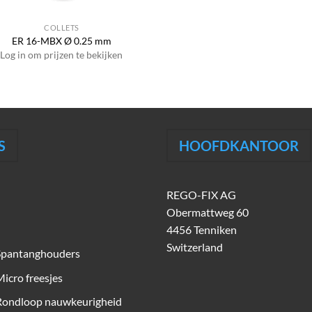
COLLETS
ER 16-MBX Ø 0.25 mm
Log in om prijzen te bekijken
S
HOOFDKANTOOR
REGO-FIX AG
Obermattweg 60
4456 Tenniken
Switzerland
Spantanghouders
icro freesjes
Rondloop nauwkeurigheid