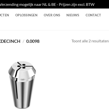
Verzending mogelijk naar NL & BE - Prijzen zijn excl. BTW
Negere
UCTEN
OPLOSSINGEN
OVER ONS
NIEUWS
CONTACT
Toont alle 2 resultaten
DECINCH
/
0.0098