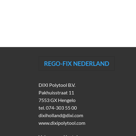
REGO-FIX NEDERLAND
DIXI Polytool B.V.
Pakhuisstraat 11
7553 GX Hengelo
tel.
074-303 55 00
dixiholland@dixi.com
www.dixipolytool.com