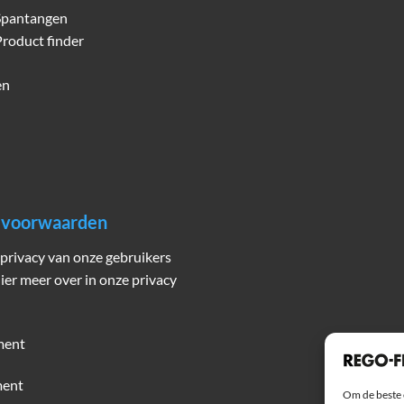
Spantangen
roduct finder
en
n voorwaarden
privacy van onze gebruikers
hier meer over in onze privacy
ment
ment
Om de beste 